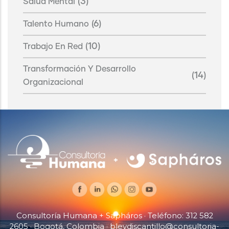
(3)
Salud Mental
(6)
Talento Humano
(10)
Trabajo En Red
Transformación Y Desarrollo
(14)
Organizacional
Consultoría Humana + Sapháros · Teléfono:
312 582
2605
· Bogotá, Colombia ·
bleydiscantillo@consultoria-