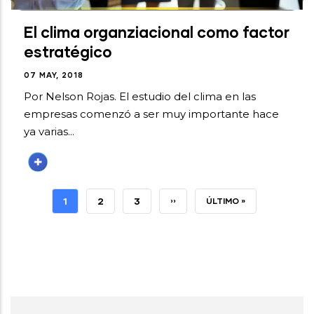
El clima organziacional como factor
estratégico
07 MAY, 2018
Por Nelson Rojas. El estudio del clima en las
empresas comenzó a ser muy importante hace
ya varias...
PÁGINA
1
PÁGINA
2
PÁGINA
3
SIGUIENTE
››
ÚLTIMA
ÚLTIMO »
ACTUAL
PÁGINA
PÁGINA