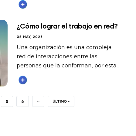
¿Cómo lograr el trabajo en red?
05 MAY, 2023
Una organización es una compleja
red de interacciones entre las
personas que la conforman, por esta...
INA
PÁGINA
5
PÁGINA
6
SIGUIENTE
››
ÚLTIMA
ÚLTIMO »
PÁGINA
PÁGINA